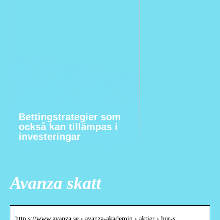
Bettingstrategier som
också kan tillämpas i
investeringar
Avanza skatt
http s://www.avanza.se › avanza-akademin › aktier › hur-s…