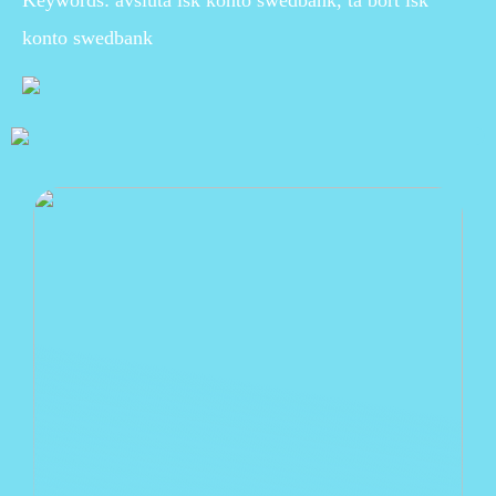
Keywords: avsluta isk konto swedbank, ta bort isk
konto swedbank