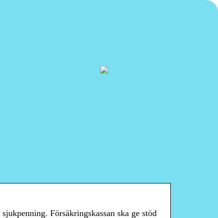
sjukpenning. Försäkringskassan ska ge stöd