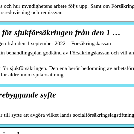
s och hur myndighetens arbete följs upp. Samt om Försäkring
årsredovisning och remissvar.
n för sjukförsäkringen från den 1 …
ringen från den 1 september 2022 – Försäkringskassan
tt din behandlingsplan godkänd av Försäkringskassan och vill 
ft för sjukförsäkringen. Den ena berör bedömning av arbetsf
för äldre inom sjukersättning.
rebyggande syfte
ill syfte att avgöra vilket lands socialförsäkringslagstiftning