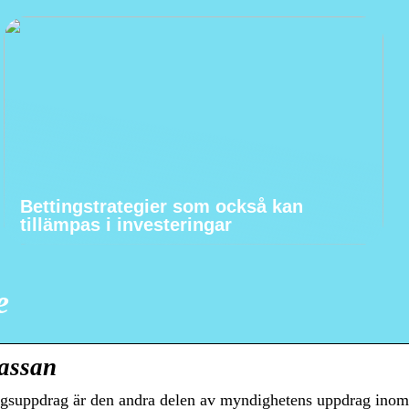
Bettingstrategier som också kan
tillämpas i investeringar
e
assan
gsuppdrag är den andra delen av myndighetens uppdrag inom 