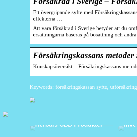
Försäkrad i Sverige – Försä
Ett övergripande syfte med Försäkringskassans 
effekterna …
Att vara försäkrad i Sverige betyder att du omf
ersättningarna baseras på bosättning och andra
Försäkringskassans metoder 
Kunskapsöversikt – Försäkringskassans metod
Keywords: försäkringskassan syfte, utförsäkring
Investera I Din Hälsa
Bett
Naturligt med DR.
ocks
Herbals CBD Produkter
inve