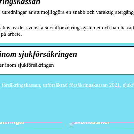
kringskassan
utredningar är att möjliggöra en snabb och varaktig återgång 
attas av det svenska socialförsäkringssystemet och han ha rätt 
 på arbete.
inom sjukförsäkringen
er inom sjukförsäkringen
 försäkringskassan, utförsäkrad försäkringskassan 2021, sjuk
ingstrategier som
Loafers för damer – 
å kan tillämpas i
guide till denna tidl
steringar
skoklassiker