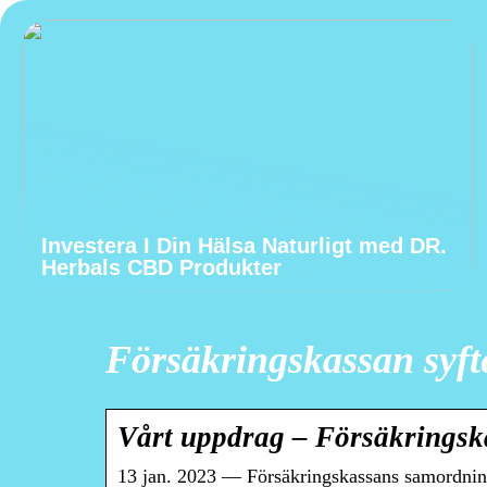
Investera I Din Hälsa Naturligt med DR.
Herbals CBD Produkter
Försäkringskassan syft
Vårt uppdrag – Försäkringsk
13 jan. 2023 — Försäkringskassans samordnin