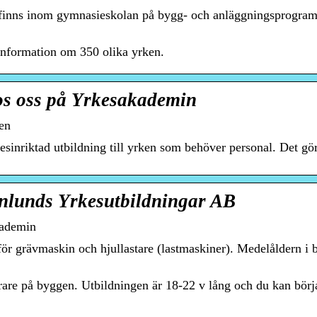
e finns inom gymnasieskolan på bygg- och anläggningsprogra
h information om 350 olika yrken.
os oss på Yrkesakademin
en
sinriktad utbildning till yrken som behöver personal. Det gö
nlunds Yrkesutbildningar AB
kademin
för grävmaskin och hjullastare (lastmaskiner). Medelåldern i 
are på byggen. Utbildningen är 18-22 v lång och du kan börja 