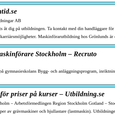
tid.se
ldningar AB
 åt dig på utbildningen. Ta kontakt med din handläggare för a
arriärsmöjligheter. Maskinförarutbildning hos Grönlunds är e
skinförare Stockholm – Recruto
ns på gymnasieskolans Bygg- och anläggningsprogram, inriktn
ör priser på kurser – Utbildning.se
kholm – Arbetsförmedlingen Region Stockholm Gotland – St
yper av grävmaskiner och hjullastare (lastmaskin). Utbildni