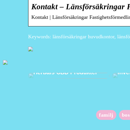
Kontakt – Länsförsäkringar 
Kontakt | Länsförsäkringar Fastighetsförmedli
Keywords: länsförsäkringar huvudkontor, länsfö
Investera I Din Hälsa
Bett
Naturligt med DR.
ocks
Herbals CBD Produkter
inve
familj
bos