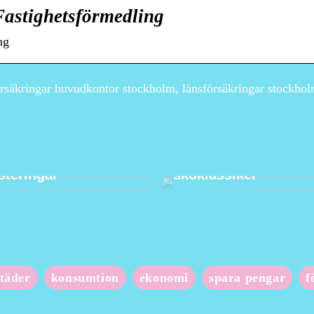
Fastighetsförmedling
ng
rsäkringar huvudkontor stockholm, länsförsäkringar stockhol
ingstrategier som
Loafers för damer – 
å kan tillämpas i
guide till denna tidl
steringar
skoklassiker
täder
konsumtion
ekonomi
spara pengar
f