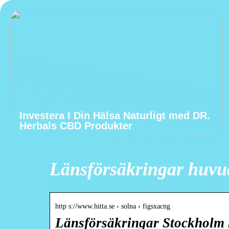
Investera I Din Hälsa Naturligt med DR.
Herbals CBD Produkter
Länsförsäkringar huvu
http s://www.hitta.se › solna › figsxacng
Länsförsäkringar Stockholm