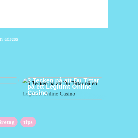
m adress
En
ösa
3 Tecken på att Du Tittar
på ett Legitimt Online
Casino
öretag
tips