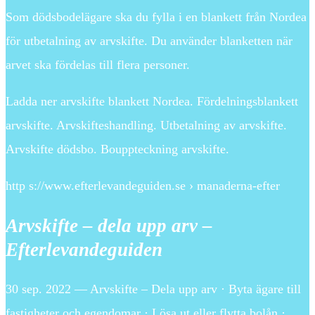
Som dödsbodelägare ska du fylla i en blankett från Nordea
för utbetalning av arvskifte. Du använder blanketten när
arvet ska fördelas till flera personer.
Ladda ner arvskifte blankett Nordea. Fördelningsblankett
arvskifte. Arvskifteshandling. Utbetalning av arvskifte.
Arvskifte dödsbo. Bouppteckning arvskifte.
http s://www.efterlevandeguiden.se › manaderna-efter
Arvskifte – dela upp arv –
Efterlevandeguiden
30 sep. 2022 — Arvskifte – Dela upp arv · Byta ägare till
fastigheter och egendomar · Lösa ut eller flytta bolån ·