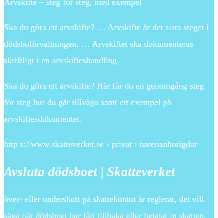
Arvskifte – steg för steg, med exempel
Ska du göra ett arvskifte? … Arvskifte är det sista steget i
dödsboförvaltningen. … Arvskiftet ska dokumenteras
skriftligt i en arvskifteshandling.
Ska du göra ett arvskifte? Här får du en genomgång steg
för steg hur du går tillväga samt ett exempel på
arvskiftesdokumentet.
http s://www.skatteverket.se › privat › narenanhorigdor
Avsluta dödsboet | Skatteverket
över- eller underskott på skattekontot är reglerat, det vill
säga när dödsboet har fått tillbaka eller betalat in skatten.