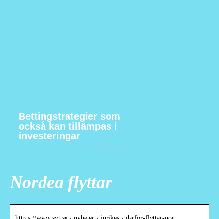
Bettingstrategier som
också kan tillämpas i
investeringar
Nordea flyttar
http s://www.svt.se › nyheter › inrikes › darfor-flyttar-nor…