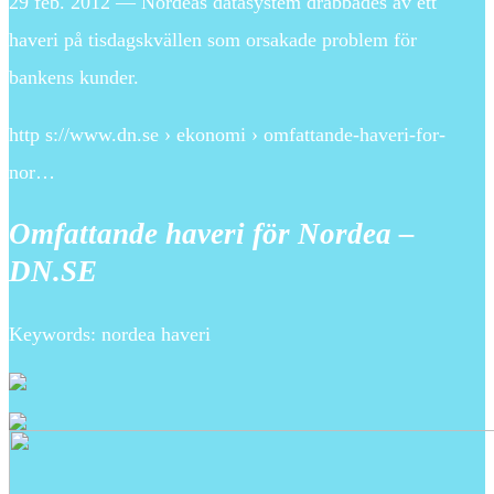
29 feb. 2012 — Nordeas datasystem drabbades av ett
haveri på tisdagskvällen som orsakade problem för
bankens kunder.
http s://www.dn.se › ekonomi › omfattande-haveri-for-
nor…
Omfattande haveri för Nordea –
DN.SE
Keywords: nordea haveri