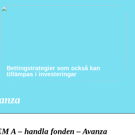
Bettingstrategier som också kan
tillämpas i investeringar
vanza
M A – handla fonden – Avanza