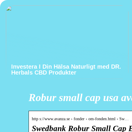
Investera I Din Hälsa Naturligt med DR.
Herbals CBD Produkter
Robur small cap usa a
http s://www.avanza.se › fonder › om-fonden.html › Sw…
Swedbank Robur Small Cap E