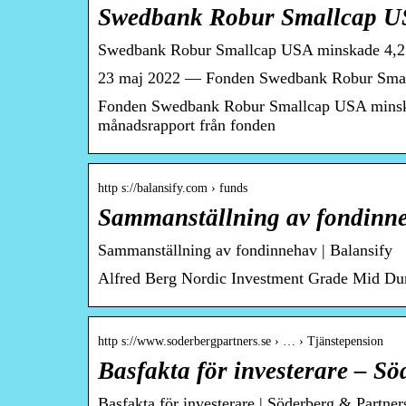
Swedbank Robur Smallcap USA
Swedbank Robur Smallcap USA minskade 4,2 proc
23 maj 2022 — Fonden Swedbank Robur Smallca
Fonden Swedbank Robur Smallcap USA minskade 
månadsrapport från fonden
http s://balansify.com › funds
Sammanställning av fondinne
Sammanställning av fondinnehav | Balansify
Alfred Berg Nordic Investment Grade Mid Du
http s://www.soderbergpartners.se › … › Tjänstepension
Basfakta för investerare – S
Basfakta för investerare | Söderberg & Partner