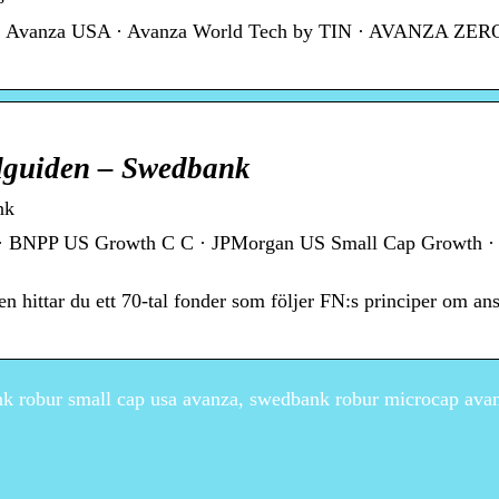
 … Avanza USA · Avanza World Tech by TIN · AVANZA ZE
ndguiden – Swedbank
nk
· BNPP US Growth C C · JPMorgan US Small Cap Growth ·
en hittar du ett 70-tal fonder som följer FN:s principer om an
k robur small cap usa avanza, swedbank robur microcap ava
Loafers för damer – 