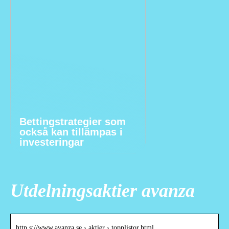
Bettingstrategier som
också kan tillämpas i
investeringar
Utdelningsaktier avanza
http s://www.avanza.se › aktier › topplistor.html