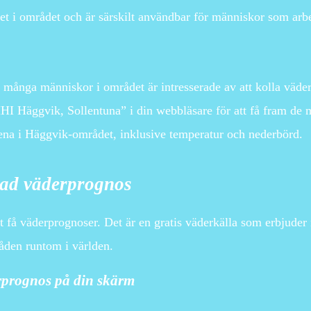
t i området och är särskilt användbar för människor som arbet
 många människor i området är intresserade av att kolla väde
HI Häggvik, Sollentuna” i din webbläsare för att få fram de 
dena i Häggvik-området, inklusive temperatur och nederbörd.
erad väderprognos
t få väderprognoser. Det är en gratis väderkälla som erbjude
åden runtom i världen.
rprognos på din skärm