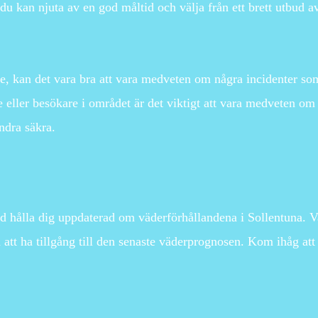
u kan njuta av en god måltid och välja från ett brett utbud av
råde, kan det vara bra att vara medveten om några incidenter 
de eller besökare i området är det viktigt att vara medveten 
andra säkra.
hålla dig uppdaterad om väderförhållandena i Sollentuna. Va
 bra att ha tillgång till den senaste väderprognosen. Kom ihåg a