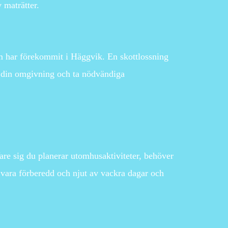
 maträtter.
som har förekommit i Häggvik. En skottlossning
om din omgivning och ta nödvändiga
re sig du planerar utomhusaktiviteter, behöver
tt vara förberedd och njut av vackra dagar och