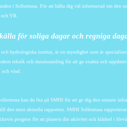
den i Sollentuna. För att hålla dig väl informerad om den se
I och YR.
 källa för soliga dagar och regniga dag
h hydrologiska institut, är en myndighet som är specialiserad
ern teknik och datainsamling för att ge exakta och uppdater
 och vind.
 Sollentuna kan du lita på SMHI för att ge dig den senaste i
till den mest aktuella rapporten. SMHI Sollentuna rapporterar
ovis prognos för att planera din aktivitet och klädsel i förvä