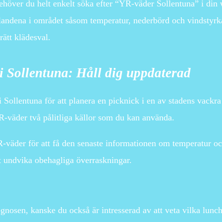
behöver du helt enkelt söka efter “YR-väder Sollentuna” i di
landena i området såsom temperatur, nederbörd och vindstyrka
rätt klädesval.
 Sollentuna: Håll dig uppdaterad
 i Sollentuna för att planera en picknick i en av stadens vackr
R-väder två pålitliga källor som du kan använda.
R-väder för att få den senaste informationen om temperatur o
tt undvika obehagliga överraskningar.
prognosen, kanske du också är intresserad av att veta vilka lun