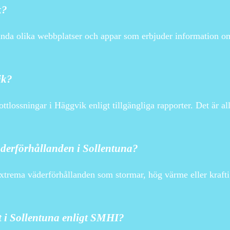
k?
vända olika webbplatser och appar som erbjuder information o
ik?
ttlossningar i Häggvik enligt tillgängliga rapporter. Det är al
äderförhållanden i Sollentuna?
xtrema väderförhållanden som stormar, hög värme eller krafti
t i Sollentuna enligt SMHI?