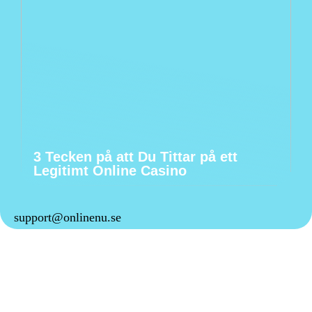
3 Tecken på att Du Tittar på ett
Legitimt Online Casino
support@onlinenu.se